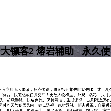
大镖客2 熔岩辅助 - 永久
不入之躯无人能敌，标点传送，瞬间抵达想去哪就去哪，线上刷
，物品！快速达成任务交易！更改人物模型、外观、名称，尺寸
跳跃、超级游泳、快速奔跑、保持清洁，生成保镖、击杀附近所有
战局时间天气积雪风向，标点透视，线框透视，距离透视，血量
弹、 删除子弹、传送子弹、关笼子枪，观战恶搞、踢玩家，冻结