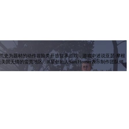
的一款以美国西部拓荒史为题材的动作冒险类开放世界游戏，游戏中述说亚瑟·摩根
无情的蛮荒地区，R星创始人Sam Houser表示制作团队倾