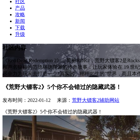
社区
产品
攻略
新闻
下载
升级
社区内容
《Red Dead Redemption 2》，简称RDR2，荒野大镖客
和声名狼藉的范德林德帮派的传奇故事，让玩家体验在 19 世纪
尽全力为玩家去打造一个“真实的、栩栩如生的”世界，而且本
《荒野大镖客2》5个你不会错过的隐藏武器！
发布时间：2022-01-12 来源：
荒野大镖客2辅助网站
《荒野大镖客2》5个你不会错过的隐藏武器！