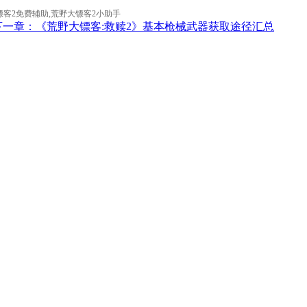
镖客2免费辅助,荒野大镖客2小助手
下一章：《荒野大镖客:救赎2》基本枪械武器获取途径汇总