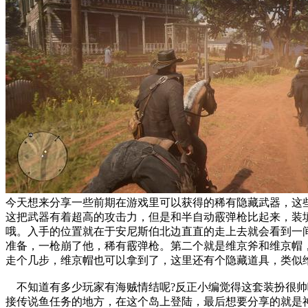
今天想来分享一些前期在游戏里可以获得的稀有隐藏武器，这
这把武器有着超高的攻击力，但是和半自动霰弹枪比起来，装
哦。入手的位置就在于安尼斯伯北边直直的走上去就会看到一
准备，一枪崩了他，稀有霰弹枪。第二个就是维京斧和维京帽
走个几步，维京帽也可以拿到了，这里还有个隐藏道具，类似维
不知道有多少玩家有海贼情结呢?反正小编觉得这套装扮很帅
接传说鱼任务的地方，在这个岛上登陆，最后想要分享的就是